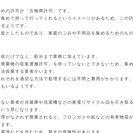
ための許可が「古物商許可」です。
、集めて持って行ってくれるというイメージがあるため、この
いるようです。
前提としたものであり、家庭のごみや不用品を集めるためのも
回収だけでなく、処分まで業務に加えています。
般廃棄物の収集運搬許可」を持っていないとできないため、集
不法投棄する業者がいます。
それぞれを適切な方法で処理するには手間と費用がかかります
者もいるようです。
たない業者が冷蔵庫や洗濯機などの家電リサイクル品を引き取
という罪になります。
処理がなされず廃棄されると、フロンガスや鉛などの有害物質
ります。
や電池などを含むため、発火の危険性があります。