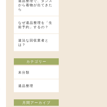
遺品整理で、タンス
から着物が出てきた
ら
し
なぜ遺品整理を「生
前予約」するの？
違法な回収業者と
は？
カテゴリー
未分類
、
遺品整理
い
月間アーカイブ